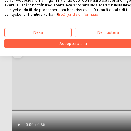
på vår webbsida. Vi har inget inflytande över den vidare databehandlinge
eventuell spårning från tredjepartsleverantörens sida. Med din inställnin
samtycker du till de processer som beskrivs ovan. Du kan återkalla ditt
BoD på Instagram
samtycke för framtida verkan. (
BoD-juridisk information
)
Registrering för BoD:s nyhetsbrev
Neka
Nej, justera
BoD på TikTok
Acceptera alla
BoD på YouTube
BoD på Facebook