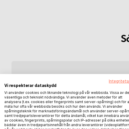
S
Integritets
Vi respekterar dataskydd
Vi använder cookies och liknande teknologi på vår webbsida. Vissa av d
väsentliga och tekniskt nödvändiga. Vi använder även metoder för att
analysera (t.ex. cookies eller fingerprints samt server-spårning) och för a
mäta hur ofta vår webbsida besöks och hur den används. Vi använder
spårningsteknik för marknadsföringsändamål och använder server-spår
samt tredjepartsleverantörer för detta ändamål, vilket kan innebära anvä
av cookies, fingerprints, spårningspixlar och IP-adresser på olika enheter
bäddar även in tredjepartsinnehåll från andra leverantörer (videoplattfor