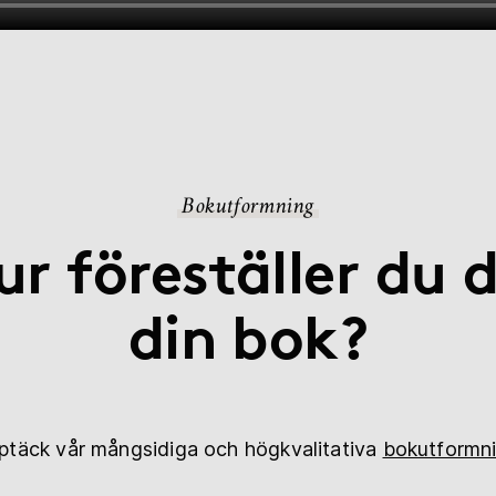
Bokutformning
ur föreställer du d
din bok?
ptäck vår mångsidiga och högkvalitativa
bokutformn