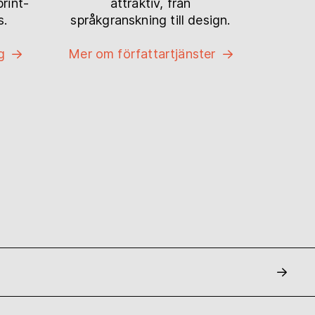
print-
attraktiv, från
s.
språkgranskning till design.
g
Mer om författartjänster