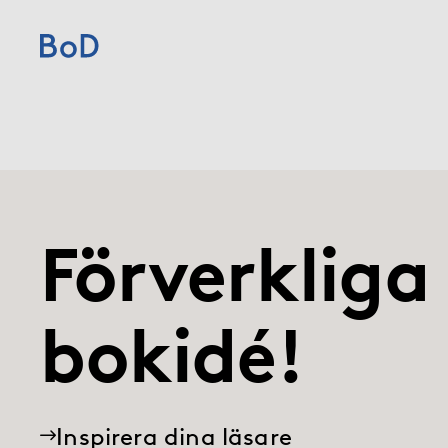
(current)
Home
Priser
Författartjänster
Förverkliga
Om BoD
bokidé!
Förlag
Blogg
Inspirera dina läsare