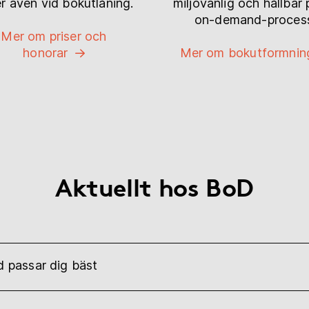
er även vid bokutlåning.
miljövänlig och hållbar 
on-demand-proces
Mer om priser och
honorar
Mer om bokutformnin
Aktuellt hos BoD
d passar dig bäst