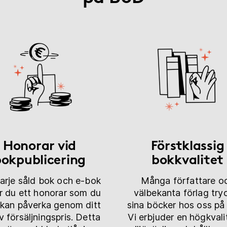
Honorar vid
Förstklassig
okpublicering
bokkvalitet
varje såld bok och e-bok
Många författare o
ar du ett honorar som du
välbekanta förlag try
v kan påverka genom ditt
sina böcker hos oss på
v försäljningspris. Detta
Vi erbjuder en högkvalit