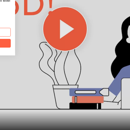
n eller
g