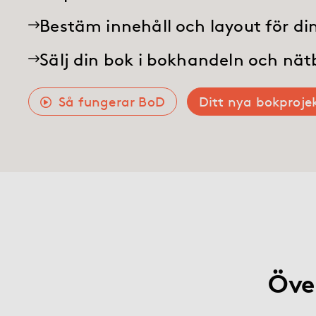
Bokshop
Bestäm innehåll och layout för di
Hjälp
Sälj din bok i bokhandeln och nä
Så fungerar BoD
Ditt nya bokproje
myBoD
Nytt bokprojekt
Öve