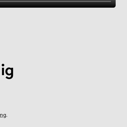
ig
ing
.