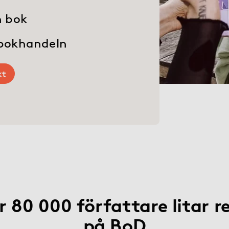
n bok
tbokhandeln
kt
r 80 000 författare litar r
på BoD