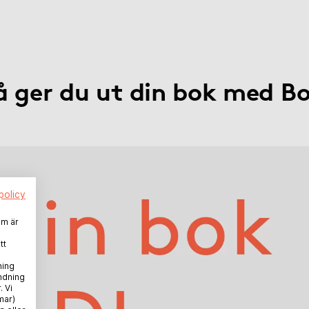
å ger du ut din bok med B
policy
em är
tt
ning
ndning
. Vi
mar)