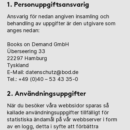
1. Personuppgiftsansvarig
Bokshop
Ansvarig för nedan angiven insamling och
Hjälp
behandling av uppgifter är den utgivare som
anges nedan:
Books on Demand GmbH
myBoD
Nytt bokprojekt
Überseering 33
22297 Hamburg
Tyskland
E-Mail: datenschutz@bod.de
Tel.: +49 (0)40 – 53 43 35-0
2. Användningsuppgifter
När du besöker våra webbsidor sparas så
kallade användningsuppgifter tillfälligt för
statistiska ändamål på vår webbserver i form
av en logg, detta i syfte att förbättra