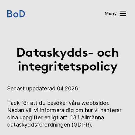
Meny
Home
Dataskydds- och
Priser
integritetspolicy
Författartjänster
Om BoD
Senast uppdaterad 04.2026
Tack för att du besöker våra webbsidor.
Förlag
Nedan vill vi informera dig om hur vi hanterar
dina uppgifter enligt art. 13 i Allmänna
Blogg
dataskyddsförordningen (GDPR).