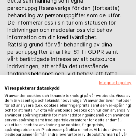
detta sammanhang som egna
personuppgiftsansvariga för den (fortsatta)
behandling av personuppgifter som de utför.
De informerar oss i sin tur om statusen för
indrivningen och meddelar oss vid behov
information om din kreditvärdighet.
Rättslig grund för vår behandling av dina
personuppgifter är artikel 6.1 f i GDPR samt
vårt berättigade intresse av att outsourca
indrivningen, att erhålla det utestående
fordringsbeloppet och, vid behov, att fatta
beslut om att väcka talan i domstol för att
Integritetspolicy
göra fordran gällande. Under de
Vi respekterar dataskydd
förutsättningar som anges i artikel 21.1 i GDPR
Vi använder cookies och liknande teknologi på vår webbsida. Vissa av
dem är väsentliga och tekniskt nödvändiga. Vi använder även metoder
har du rätt att när som helst invända mot
för att analysera (t.ex. cookies eller fingerprints samt server-spårning)
behandlingen. Vänd dig i så fall till
och för att mäta hur ofta vår webbsida besöks och hur den används. Vi
använder spårningsteknik för marknadsföringsändamål och använder
datenschutz@bod.de.
server-spårning samt tredjepartsleverantörer för detta ändamål,
vilket kan innebära användning av cookies, fingerprints,
spårningspixlar och IP-adresser på olika enheter. Vi bäddar även in
tredjepartsinnehåll från andra leverantörer (videoplattformar) på vår