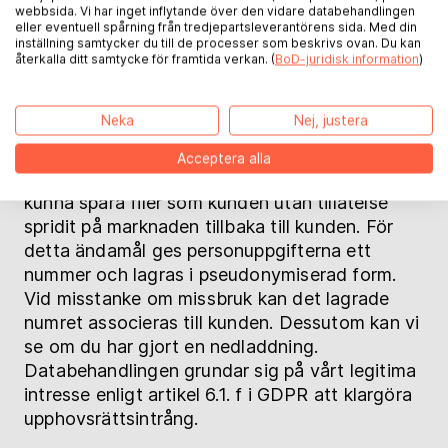
Vattenstämpel vid nedladdning
webbsida. Vi har inget inflytande över den vidare databehandlingen
eller eventuell spårning från tredjepartsleverantörens sida. Med din
inställning samtycker du till de processer som beskrivs ovan. Du kan
Vid nedladdning av en e-bok i PDF-format
återkalla ditt samtycke för framtida verkan. (
BoD-juridisk information
)
eller ePUB-format används vald DRM- eller
vattenstämpelsteknik varvid
Neka
Nej, justera
vattenstämpelstekniken gör det möjligt att
individuellt märka filen med ett personligt,
Acceptera alla
ohörbart och ej-raderbart vattenmärke för att
kunna spåra filer som kunden utan tillåtelse
spridit på marknaden tillbaka till kunden. För
detta ändamål ges personuppgifterna ett
nummer och lagras i pseudonymiserad form.
Vid misstanke om missbruk kan det lagrade
numret associeras till kunden. Dessutom kan vi
se om du har gjort en nedladdning.
Databehandlingen grundar sig på vårt legitima
intresse enligt artikel 6.1. f i GDPR att klargöra
upphovsrättsintrång.