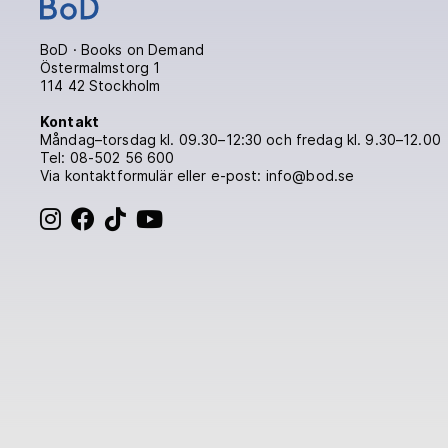
BoD · Books on Demand
Östermalmstorg 1
114 42 Stockholm
Kontakt
Måndag–torsdag kl. 09.30–12:30 och fredag kl. 9.30–12.00
Tel:
08-502 56 600
Via
kontaktformulär
eller e-post: info@bod.se
BoD på Instagram
BoD på Facebook
BoD på TikTok
BoD på Youtube