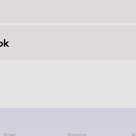
ok
Priser
Pressrum
K