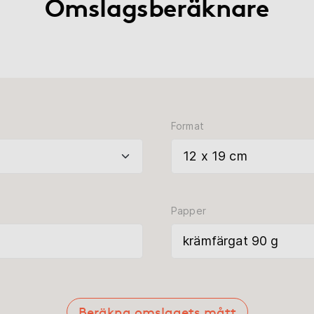
Omslagsberäknare
Format
Papper
Beräkna omslagets mått