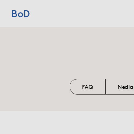
Home
Priser
Författartjänster
FAQ
Nedla
Om BoD
Förlag
Blogg