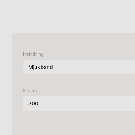
Bokshop
Hjälp
myBoD
Nytt bokprojekt
Inbindning
Sidantal