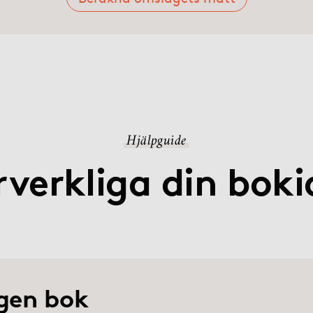
Hjälpguide
rverkliga din boki
gen bok