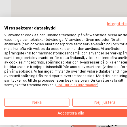
Integritets
Vi respekterar dataskydd
Vi använder cookies och liknande teknologi på vår webbsida. Vissa av d
väsentliga och tekniskt nödvändiga. Vi använder även metoder för att
analysera (t.ex. cookies eller fingerprints samt server-spårning) och för a
mäta hur ofta vår webbsida besöks och hur den används. Vi använder
spårningsteknik för marknadsföringsändamål och använder server-spår
samt tredjepartsleverantörer för detta ändamål, vilket kan innebära anvä
av cookies, fingerprints, spårningspixlar och IP-adresser på olika enheter
bäddar även in tredjepartsinnehåll från andra leverantörer (videoplattfor
på vår webbsida. Vi har inget inflytande över den vidare databehandlinge
eventuell spårning från tredjepartsleverantörens sida. Med din inställnin
samtycker du till de processer som beskrivs ovan. Du kan återkalla ditt
BoD på Instagram
samtycke för framtida verkan. (
BoD-juridisk information
)
Registrering för BoD:s nyhetsbrev
Neka
Nej, justera
BoD på TikTok
Acceptera alla
BoD på YouTube