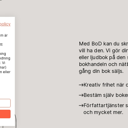
policy
em är
Med BoD kan du skri
tt
vill ha den. Vi gör d
ning
eller ljudbok på de
ndning
. Vi
bokhandeln och nätb
mar)
gång din bok säljs.
n eller
g
Kreativ frihet när 
Bestäm själv boken
Författartjänster
och mycket mer.