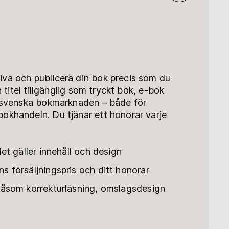
va och publicera din bok precis som du
in titel tillgänglig som tryckt bok, e-bok
n svenska bokmarknaden – både för
okhandeln. Du tjänar ett honorar varje
det gäller innehåll och design
s försäljningspris och ditt honorar
 såsom korrekturläsning, omslagsdesign