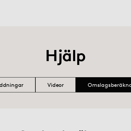
Hjälp
ddningar
Videor
Omslagsberäkna