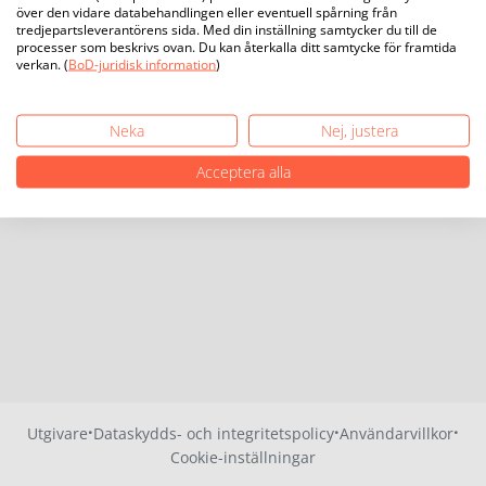
över den vidare databehandlingen eller eventuell spårning från
tredjepartsleverantörens sida. Med din inställning samtycker du till de
processer som beskrivs ovan. Du kan återkalla ditt samtycke för framtida
verkan. (
BoD-juridisk information
)
Neka
Nej, justera
Acceptera alla
·
·
·
Utgivare
Dataskydds- och integritetspolicy
Användarvillkor
Cookie-inställningar