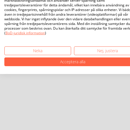
marknadsföringsändamål och använder server-spårning samt
tredjepartsleverantörer för detta ändamål, vilket kan innebära användning av
cookies, fingerprints, spårningspixlar och IP-adresser på olika enheter. Vi bäd
även in tredjepartsinnehåll från andra leverantörer (videoplattformar) på vår
webbsida. Vi har inget inflytande över den vidare databehandlingen eller even
spårning från tredjepartsleverantörens sida. Med din inställning samtycker du 
processer som beskrivs ovan. Du kan återkalla ditt samtycke för framtida ver
(
BoD-juridisk information
)
Neka
Nej, justera
Acceptera alla