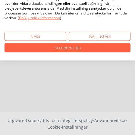
över den vidare databehandlingen eller eventuell spårning från
tredjepartsleverantörens sida. Med din inställning samtycker du till de
processer som beskrivs ovan. Du kan återkalla ditt samtycke för framtida
verkan. (
BoD-juridisk information
)
Neka
Nej, justera
Acceptera alla
·
·
·
Utgivare
Dataskydds- och integritetspolicy
Användarvillkor
Cookie-inställningar