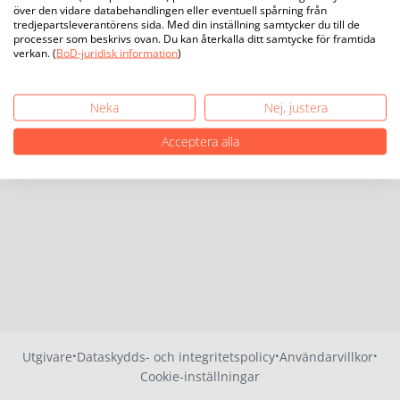
över den vidare databehandlingen eller eventuell spårning från
tredjepartsleverantörens sida. Med din inställning samtycker du till de
processer som beskrivs ovan. Du kan återkalla ditt samtycke för framtida
verkan. (
BoD-juridisk information
)
Neka
Nej, justera
Acceptera alla
·
·
·
Utgivare
Dataskydds- och integritetspolicy
Användarvillkor
Cookie-inställningar