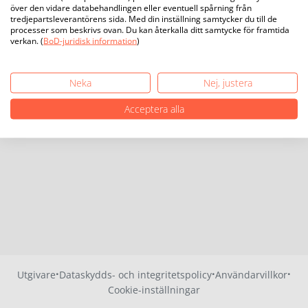
över den vidare databehandlingen eller eventuell spårning från
tredjepartsleverantörens sida. Med din inställning samtycker du till de
processer som beskrivs ovan. Du kan återkalla ditt samtycke för framtida
verkan. (
BoD-juridisk information
)
Neka
Nej, justera
Acceptera alla
·
·
·
Utgivare
Dataskydds- och integritetspolicy
Användarvillkor
Cookie-inställningar