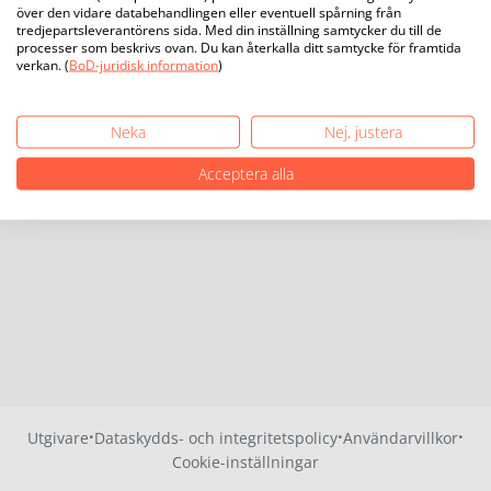
över den vidare databehandlingen eller eventuell spårning från
tredjepartsleverantörens sida. Med din inställning samtycker du till de
processer som beskrivs ovan. Du kan återkalla ditt samtycke för framtida
verkan. (
BoD-juridisk information
)
Neka
Nej, justera
Acceptera alla
·
·
·
Utgivare
Dataskydds- och integritetspolicy
Användarvillkor
Cookie-inställningar