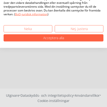
över den vidare databehandlingen eller eventuell spårning från
tredjepartsleverantörens sida. Med din inställning samtycker du till de
processer som beskrivs ovan. Du kan återkalla ditt samtycke för framtida
verkan. (
BoD-juridisk information
)
Neka
Nej, justera
Acceptera alla
·
·
·
Utgivare
Dataskydds- och integritetspolicy
Användarvillkor
Cookie-inställningar