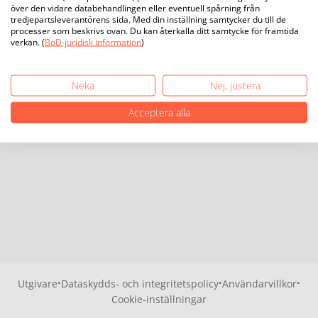
över den vidare databehandlingen eller eventuell spårning från
tredjepartsleverantörens sida. Med din inställning samtycker du till de
processer som beskrivs ovan. Du kan återkalla ditt samtycke för framtida
verkan. (
BoD-juridisk information
)
Neka
Nej, justera
Acceptera alla
·
·
·
Utgivare
Dataskydds- och integritetspolicy
Användarvillkor
Cookie-inställningar