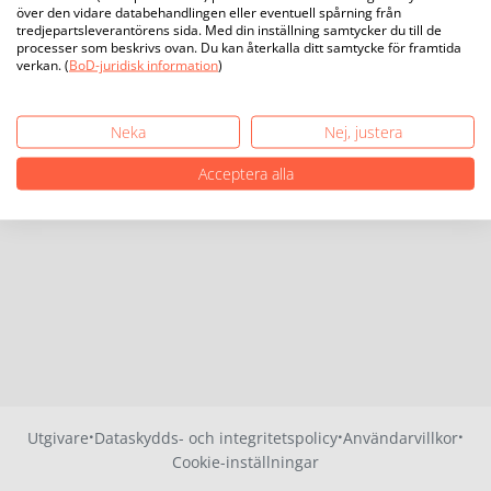
över den vidare databehandlingen eller eventuell spårning från
tredjepartsleverantörens sida. Med din inställning samtycker du till de
processer som beskrivs ovan. Du kan återkalla ditt samtycke för framtida
verkan. (
BoD-juridisk information
)
Neka
Nej, justera
Acceptera alla
·
·
·
Utgivare
Dataskydds- och integritetspolicy
Användarvillkor
Cookie-inställningar