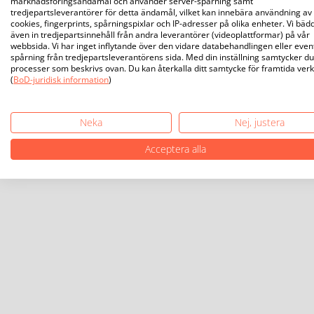
marknadsföringsändamål och använder server-spårning samt
tredjepartsleverantörer för detta ändamål, vilket kan innebära användning av
cookies, fingerprints, spårningspixlar och IP-adresser på olika enheter. Vi bäd
även in tredjepartsinnehåll från andra leverantörer (videoplattformar) på vår
webbsida. Vi har inget inflytande över den vidare databehandlingen eller even
spårning från tredjepartsleverantörens sida. Med din inställning samtycker du 
processer som beskrivs ovan. Du kan återkalla ditt samtycke för framtida ver
(
BoD-juridisk information
)
Neka
Nej, justera
Acceptera alla