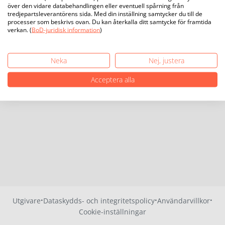
över den vidare databehandlingen eller eventuell spårning från
tredjepartsleverantörens sida. Med din inställning samtycker du till de
processer som beskrivs ovan. Du kan återkalla ditt samtycke för framtida
verkan. (
BoD-juridisk information
)
Neka
Nej, justera
Acceptera alla
·
·
·
Utgivare
Dataskydds- och integritetspolicy
Användarvillkor
Cookie-inställningar