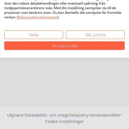
över den vidare databehandlingen eller eventuell spårning från
tredjepartsleverantörens sida. Med din inställning samtycker du till de
processer som beskrivs ovan. Du kan återkalla ditt samtycke för framtida
verkan. (
BoD-juridisk information
)
Neka
Nej, justera
Acceptera alla
·
·
·
Utgivare
Dataskydds- och integritetspolicy
Användarvillkor
Cookie-inställningar