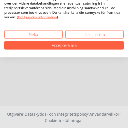
över den vidare databehandlingen eller eventuell spårning från
tredjepartsleverantörens sida. Med din inställning samtycker du till de
processer som beskrivs ovan. Du kan återkalla ditt samtycke för framtida
verkan. (
BoD-juridisk information
)
Neka
Nej, justera
Acceptera alla
·
·
·
Utgivare
Dataskydds- och integritetspolicy
Användarvillkor
Cookie-inställningar