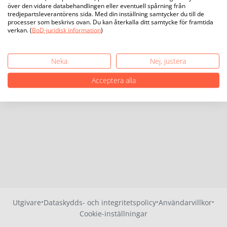
över den vidare databehandlingen eller eventuell spårning från
tredjepartsleverantörens sida. Med din inställning samtycker du till de
processer som beskrivs ovan. Du kan återkalla ditt samtycke för framtida
verkan. (
BoD-juridisk information
)
Neka
Nej, justera
Acceptera alla
·
·
·
Utgivare
Dataskydds- och integritetspolicy
Användarvillkor
Cookie-inställningar