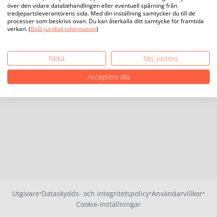
över den vidare databehandlingen eller eventuell spårning från
tredjepartsleverantörens sida. Med din inställning samtycker du till de
processer som beskrivs ovan. Du kan återkalla ditt samtycke för framtida
verkan. (
BoD-juridisk information
)
Neka
Nej, justera
Acceptera alla
·
·
·
Utgivare
Dataskydds- och integritetspolicy
Användarvillkor
Cookie-inställningar