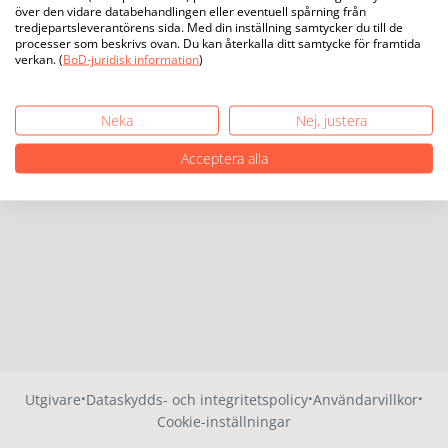
över den vidare databehandlingen eller eventuell spårning från
tredjepartsleverantörens sida. Med din inställning samtycker du till de
processer som beskrivs ovan. Du kan återkalla ditt samtycke för framtida
verkan. (
BoD-juridisk information
)
Neka
Nej, justera
Acceptera alla
·
·
·
Utgivare
Dataskydds- och integritetspolicy
Användarvillkor
Cookie-inställningar