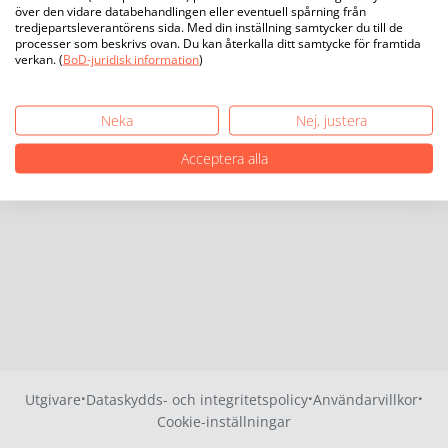
över den vidare databehandlingen eller eventuell spårning från
tredjepartsleverantörens sida. Med din inställning samtycker du till de
processer som beskrivs ovan. Du kan återkalla ditt samtycke för framtida
verkan. (
BoD-juridisk information
)
Neka
Nej, justera
Acceptera alla
·
·
·
Utgivare
Dataskydds- och integritetspolicy
Användarvillkor
Cookie-inställningar