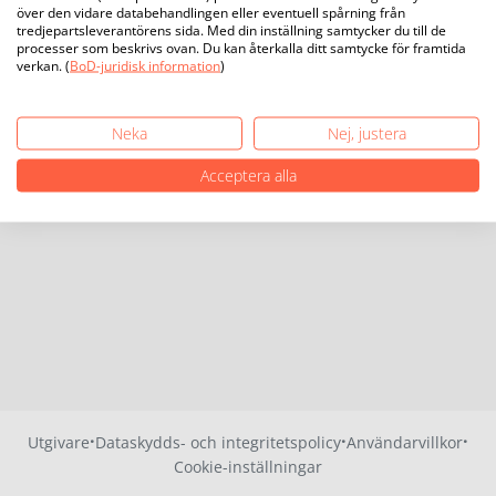
över den vidare databehandlingen eller eventuell spårning från
tredjepartsleverantörens sida. Med din inställning samtycker du till de
processer som beskrivs ovan. Du kan återkalla ditt samtycke för framtida
verkan. (
BoD-juridisk information
)
Neka
Nej, justera
Acceptera alla
·
·
·
Utgivare
Dataskydds- och integritetspolicy
Användarvillkor
Cookie-inställningar