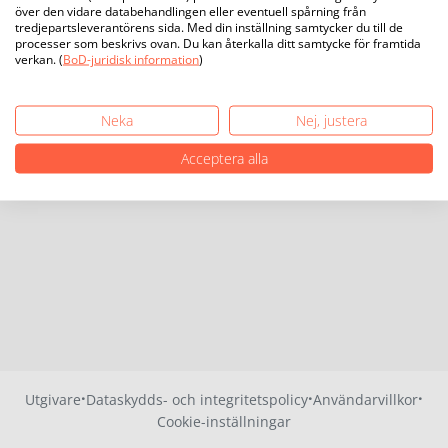
över den vidare databehandlingen eller eventuell spårning från
tredjepartsleverantörens sida. Med din inställning samtycker du till de
processer som beskrivs ovan. Du kan återkalla ditt samtycke för framtida
verkan. (
BoD-juridisk information
)
Neka
Nej, justera
Acceptera alla
·
·
·
Utgivare
Dataskydds- och integritetspolicy
Användarvillkor
Cookie-inställningar