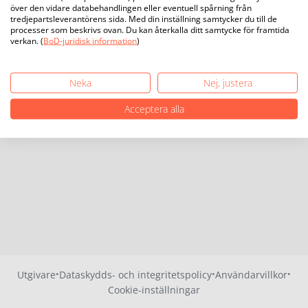
över den vidare databehandlingen eller eventuell spårning från
tredjepartsleverantörens sida. Med din inställning samtycker du till de
processer som beskrivs ovan. Du kan återkalla ditt samtycke för framtida
verkan. (
BoD-juridisk information
)
Neka
Nej, justera
Acceptera alla
·
·
·
Utgivare
Dataskydds- och integritetspolicy
Användarvillkor
Cookie-inställningar