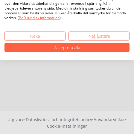
över den vidare databehandlingen eller eventuell spårning från
tredjepartsleverantörens sida. Med din inställning samtycker du till de
processer som beskrivs ovan. Du kan återkalla ditt samtycke för framtida
verkan. (
BoD-juridisk information
)
Neka
Nej, justera
Acceptera alla
·
·
·
Utgivare
Dataskydds- och integritetspolicy
Användarvillkor
Cookie-inställningar