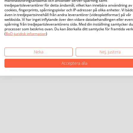
marknadsföringsändamål och använder server-spårning samt
tredjepartsleverantörer för detta ändamål, vilket kan innebära användning av
cookies, fingerprints, spårningspixlar och IP-adresser på olika enheter. Vi bäd
även in tredjepartsinnehåll från andra leverantörer (videoplattformar) på vår
webbsida. Vi har inget inflytande över den vidare databehandlingen eller even
spårning från tredjepartsleverantörens sida. Med din inställning samtycker du 
processer som beskrivs ovan. Du kan återkalla ditt samtycke för framtida ver
(
BoD-juridisk information
)
Neka
Nej, justera
Acceptera alla