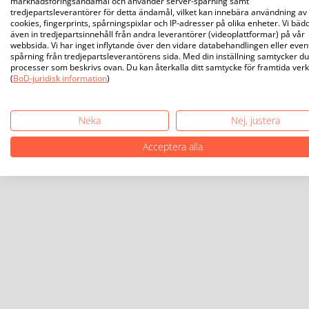
marknadsföringsändamål och använder server-spårning samt
tredjepartsleverantörer för detta ändamål, vilket kan innebära användning av
cookies, fingerprints, spårningspixlar och IP-adresser på olika enheter. Vi bäd
även in tredjepartsinnehåll från andra leverantörer (videoplattformar) på vår
webbsida. Vi har inget inflytande över den vidare databehandlingen eller even
spårning från tredjepartsleverantörens sida. Med din inställning samtycker du 
processer som beskrivs ovan. Du kan återkalla ditt samtycke för framtida ver
(
BoD-juridisk information
)
Neka
Nej, justera
Acceptera alla