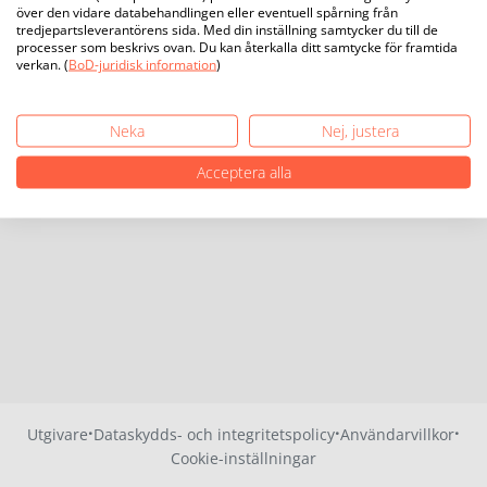
över den vidare databehandlingen eller eventuell spårning från
tredjepartsleverantörens sida. Med din inställning samtycker du till de
processer som beskrivs ovan. Du kan återkalla ditt samtycke för framtida
verkan. (
BoD-juridisk information
)
Neka
Nej, justera
Acceptera alla
·
·
·
Utgivare
Dataskydds- och integritetspolicy
Användarvillkor
Cookie-inställningar