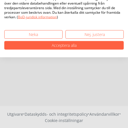
över den vidare databehandlingen eller eventuell spårning från
tredjepartsleverantörens sida. Med din inställning samtycker du till de
processer som beskrivs ovan. Du kan återkalla ditt samtycke för framtida
verkan. (
BoD-juridisk information
)
Neka
Nej, justera
Acceptera alla
·
·
·
Utgivare
Dataskydds- och integritetspolicy
Användarvillkor
Cookie-inställningar