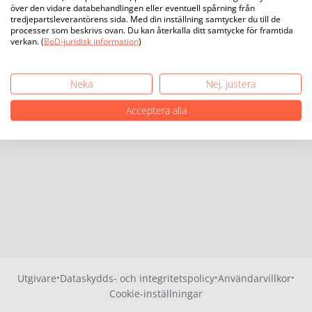
över den vidare databehandlingen eller eventuell spårning från
tredjepartsleverantörens sida. Med din inställning samtycker du till de
processer som beskrivs ovan. Du kan återkalla ditt samtycke för framtida
verkan. (
BoD-juridisk information
)
Neka
Nej, justera
Acceptera alla
·
·
·
Utgivare
Dataskydds- och integritetspolicy
Användarvillkor
Cookie-inställningar