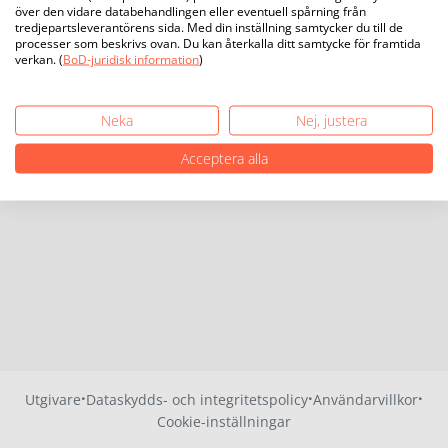
över den vidare databehandlingen eller eventuell spårning från
tredjepartsleverantörens sida. Med din inställning samtycker du till de
processer som beskrivs ovan. Du kan återkalla ditt samtycke för framtida
verkan. (
BoD-juridisk information
)
Neka
Nej, justera
Acceptera alla
·
·
·
Utgivare
Dataskydds- och integritetspolicy
Användarvillkor
Cookie-inställningar