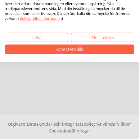
över den vidare databehandlingen eller eventuell spårning från
tredjepartsleverantörens sida. Med din inställning samtycker du till de
processer som beskrivs ovan. Du kan återkalla ditt samtycke för framtida
verkan. (
BoD-juridisk information
)
Neka
Nej, justera
Acceptera alla
·
·
·
Utgivare
Dataskydds- och integritetspolicy
Användarvillkor
Cookie-inställningar