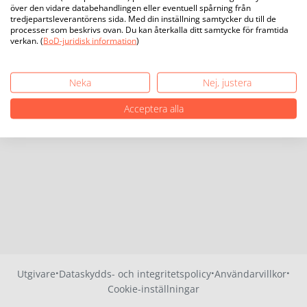
över den vidare databehandlingen eller eventuell spårning från
tredjepartsleverantörens sida. Med din inställning samtycker du till de
processer som beskrivs ovan. Du kan återkalla ditt samtycke för framtida
verkan. (
BoD-juridisk information
)
Neka
Nej, justera
Acceptera alla
·
·
·
Utgivare
Dataskydds- och integritetspolicy
Användarvillkor
Cookie-inställningar