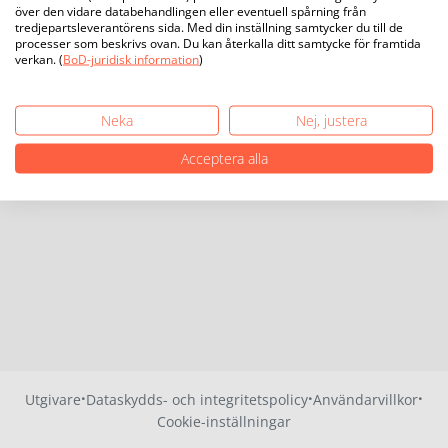
över den vidare databehandlingen eller eventuell spårning från
tredjepartsleverantörens sida. Med din inställning samtycker du till de
processer som beskrivs ovan. Du kan återkalla ditt samtycke för framtida
verkan. (
BoD-juridisk information
)
Neka
Nej, justera
Acceptera alla
·
·
·
Utgivare
Dataskydds- och integritetspolicy
Användarvillkor
Cookie-inställningar