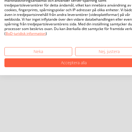
marknadsföringsändamål och använder server-spårning samt
tredjepartsleverantörer för detta ändamål, vilket kan innebära användning av
cookies, fingerprints, spårningspixlar och IP-adresser på olika enheter. Vi bäd
även in tredjepartsinnehåll från andra leverantörer (videoplattformar) på vår
webbsida. Vi har inget inflytande över den vidare databehandlingen eller even
spårning från tredjepartsleverantörens sida. Med din inställning samtycker du 
processer som beskrivs ovan. Du kan återkalla ditt samtycke för framtida ver
(
BoD-juridisk information
)
Neka
Nej, justera
Acceptera alla