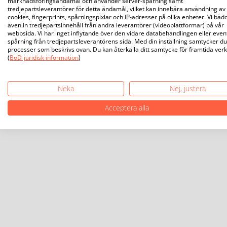
marknadsföringsändamål och använder server-spårning samt
tredjepartsleverantörer för detta ändamål, vilket kan innebära användning av
cookies, fingerprints, spårningspixlar och IP-adresser på olika enheter. Vi bäd
även in tredjepartsinnehåll från andra leverantörer (videoplattformar) på vår
webbsida. Vi har inget inflytande över den vidare databehandlingen eller even
spårning från tredjepartsleverantörens sida. Med din inställning samtycker du 
processer som beskrivs ovan. Du kan återkalla ditt samtycke för framtida ver
(
BoD-juridisk information
)
Neka
Nej, justera
Acceptera alla