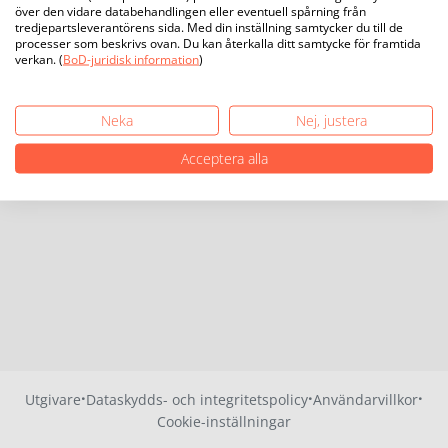
över den vidare databehandlingen eller eventuell spårning från
tredjepartsleverantörens sida. Med din inställning samtycker du till de
processer som beskrivs ovan. Du kan återkalla ditt samtycke för framtida
verkan. (
BoD-juridisk information
)
Neka
Nej, justera
Acceptera alla
·
·
·
Utgivare
Dataskydds- och integritetspolicy
Användarvillkor
Cookie-inställningar