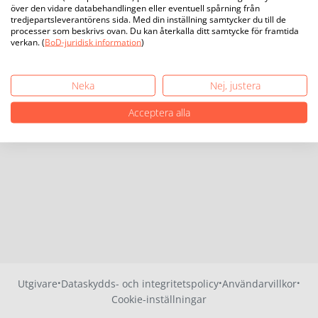
över den vidare databehandlingen eller eventuell spårning från
tredjepartsleverantörens sida. Med din inställning samtycker du till de
processer som beskrivs ovan. Du kan återkalla ditt samtycke för framtida
verkan. (
BoD-juridisk information
)
Neka
Nej, justera
Acceptera alla
·
·
·
Utgivare
Dataskydds- och integritetspolicy
Användarvillkor
Cookie-inställningar