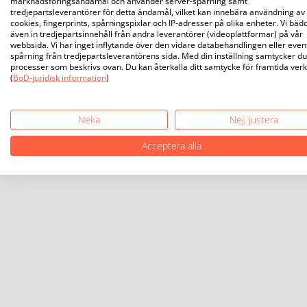
marknadsföringsändamål och använder server-spårning samt
tredjepartsleverantörer för detta ändamål, vilket kan innebära användning av
cookies, fingerprints, spårningspixlar och IP-adresser på olika enheter. Vi bäd
även in tredjepartsinnehåll från andra leverantörer (videoplattformar) på vår
webbsida. Vi har inget inflytande över den vidare databehandlingen eller even
spårning från tredjepartsleverantörens sida. Med din inställning samtycker du 
processer som beskrivs ovan. Du kan återkalla ditt samtycke för framtida ver
(
BoD-juridisk information
)
Neka
Nej, justera
Acceptera alla