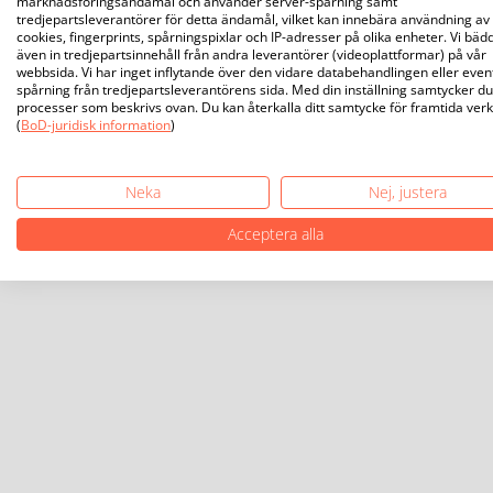
marknadsföringsändamål och använder server-spårning samt
tredjepartsleverantörer för detta ändamål, vilket kan innebära användning av
cookies, fingerprints, spårningspixlar och IP-adresser på olika enheter. Vi bäd
även in tredjepartsinnehåll från andra leverantörer (videoplattformar) på vår
webbsida. Vi har inget inflytande över den vidare databehandlingen eller even
spårning från tredjepartsleverantörens sida. Med din inställning samtycker du 
processer som beskrivs ovan. Du kan återkalla ditt samtycke för framtida ver
(
BoD-juridisk information
)
Neka
Nej, justera
Acceptera alla