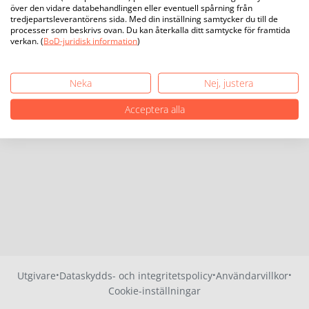
över den vidare databehandlingen eller eventuell spårning från
tredjepartsleverantörens sida. Med din inställning samtycker du till de
processer som beskrivs ovan. Du kan återkalla ditt samtycke för framtida
verkan. (
BoD-juridisk information
)
Neka
Nej, justera
Acceptera alla
·
·
·
Utgivare
Dataskydds- och integritetspolicy
Användarvillkor
Cookie-inställningar