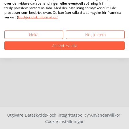
över den vidare databehandlingen eller eventuell spårning från
tredjepartsleverantörens sida. Med din inställning samtycker du till de
processer som beskrivs ovan. Du kan återkalla ditt samtycke för framtida
verkan. (
BoD-juridisk information
)
Neka
Nej, justera
Acceptera alla
·
·
·
Utgivare
Dataskydds- och integritetspolicy
Användarvillkor
Cookie-inställningar