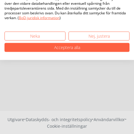
över den vidare databehandlingen eller eventuell spårning från
tredjepartsleverantörens sida. Med din inställning samtycker du till de
processer som beskrivs ovan. Du kan återkalla ditt samtycke för framtida
verkan. (
BoD-juridisk information
)
Neka
Nej, justera
Acceptera alla
·
·
·
Utgivare
Dataskydds- och integritetspolicy
Användarvillkor
Cookie-inställningar