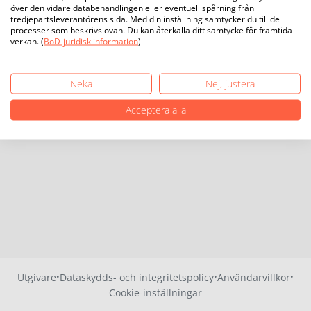
över den vidare databehandlingen eller eventuell spårning från
tredjepartsleverantörens sida. Med din inställning samtycker du till de
processer som beskrivs ovan. Du kan återkalla ditt samtycke för framtida
verkan. (
BoD-juridisk information
)
Neka
Nej, justera
Acceptera alla
·
·
·
Utgivare
Dataskydds- och integritetspolicy
Användarvillkor
Cookie-inställningar