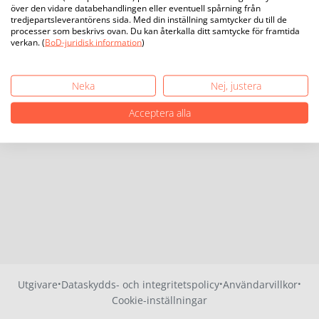
över den vidare databehandlingen eller eventuell spårning från
tredjepartsleverantörens sida. Med din inställning samtycker du till de
processer som beskrivs ovan. Du kan återkalla ditt samtycke för framtida
verkan. (
BoD-juridisk information
)
Neka
Nej, justera
Acceptera alla
·
·
·
Utgivare
Dataskydds- och integritetspolicy
Användarvillkor
Cookie-inställningar