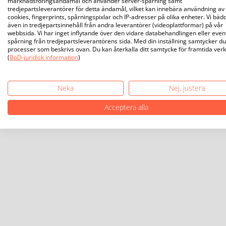
marknadsföringsändamål och använder server-spårning samt
tredjepartsleverantörer för detta ändamål, vilket kan innebära användning av
cookies, fingerprints, spårningspixlar och IP-adresser på olika enheter. Vi bäd
även in tredjepartsinnehåll från andra leverantörer (videoplattformar) på vår
webbsida. Vi har inget inflytande över den vidare databehandlingen eller even
spårning från tredjepartsleverantörens sida. Med din inställning samtycker du 
processer som beskrivs ovan. Du kan återkalla ditt samtycke för framtida ver
(
BoD-juridisk information
)
Neka
Nej, justera
Acceptera alla