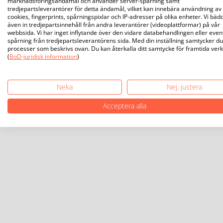
marknadsföringsändamål och använder server-spårning samt
tredjepartsleverantörer för detta ändamål, vilket kan innebära användning av
cookies, fingerprints, spårningspixlar och IP-adresser på olika enheter. Vi bäd
även in tredjepartsinnehåll från andra leverantörer (videoplattformar) på vår
webbsida. Vi har inget inflytande över den vidare databehandlingen eller even
spårning från tredjepartsleverantörens sida. Med din inställning samtycker du 
processer som beskrivs ovan. Du kan återkalla ditt samtycke för framtida ver
(
BoD-juridisk information
)
Neka
Nej, justera
Acceptera alla