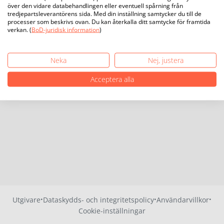
över den vidare databehandlingen eller eventuell spårning från
tredjepartsleverantörens sida. Med din inställning samtycker du till de
processer som beskrivs ovan. Du kan återkalla ditt samtycke för framtida
verkan. (
BoD-juridisk information
)
Neka
Nej, justera
Acceptera alla
·
·
·
Utgivare
Dataskydds- och integritetspolicy
Användarvillkor
Cookie-inställningar