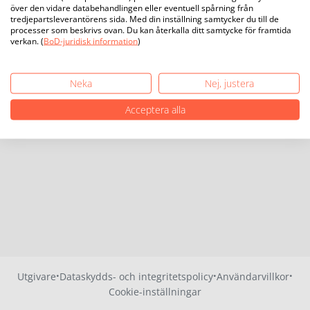
över den vidare databehandlingen eller eventuell spårning från
tredjepartsleverantörens sida. Med din inställning samtycker du till de
processer som beskrivs ovan. Du kan återkalla ditt samtycke för framtida
verkan. (
BoD-juridisk information
)
Neka
Nej, justera
Acceptera alla
·
·
·
Utgivare
Dataskydds- och integritetspolicy
Användarvillkor
Cookie-inställningar