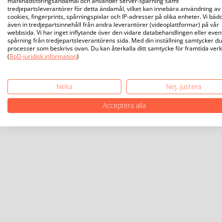
marknadsföringsändamål och använder server-spårning samt
tredjepartsleverantörer för detta ändamål, vilket kan innebära användning av
cookies, fingerprints, spårningspixlar och IP-adresser på olika enheter. Vi bäd
även in tredjepartsinnehåll från andra leverantörer (videoplattformar) på vår
webbsida. Vi har inget inflytande över den vidare databehandlingen eller even
spårning från tredjepartsleverantörens sida. Med din inställning samtycker du 
processer som beskrivs ovan. Du kan återkalla ditt samtycke för framtida ver
(
BoD-juridisk information
)
Neka
Nej, justera
Acceptera alla