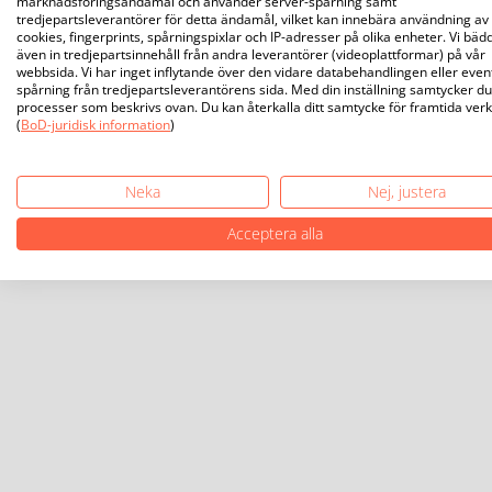
marknadsföringsändamål och använder server-spårning samt
tredjepartsleverantörer för detta ändamål, vilket kan innebära användning av
cookies, fingerprints, spårningspixlar och IP-adresser på olika enheter. Vi bäd
även in tredjepartsinnehåll från andra leverantörer (videoplattformar) på vår
webbsida. Vi har inget inflytande över den vidare databehandlingen eller even
spårning från tredjepartsleverantörens sida. Med din inställning samtycker du 
processer som beskrivs ovan. Du kan återkalla ditt samtycke för framtida ver
(
BoD-juridisk information
)
Neka
Nej, justera
Acceptera alla